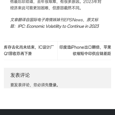
他最后总结道，去年很艰难，有很多原因。2023年对
经济来说可能更加困难，但原因截然不同。
文章翻译自国际电子商情姊妹刊EPSNews，原文标
题：
IPC: Economic Volatility to Continue in 2023
库存去化尚未结束，IC设计厂
印度造iPhone出口翻倍，苹果
Q1营收恐再下滑
欲缩短中印供应链差距
发表评论
要发表评论，您必须先
登录
。