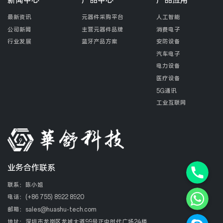
最新资讯
元器件采购平台
人工智能
公司新闻
主营元器件品牌
消费电子
行业发展
蓝牙产品方案
安防设备
汽车电子
电力设备
医疗设备
5G通讯
工业互联网
Phone+8
业务合作联系
联系：陈小姐
WhatsAp
电话：
(+86 755) 8922 8920
邮箱：
sales@huashu-tech.com
Skype
地址：深圳市龙岗区龙城大道99号正中时代广场24楼